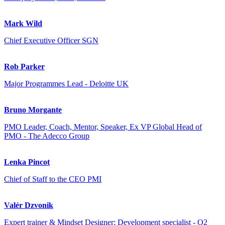
Mark Wild
Chief Executive Officer SGN
Rob Parker
Major Programmes Lead - Deloitte UK
Bruno Morgante
PMO Leader, Coach, Mentor, Speaker, Ex VP Global Head of
PMO - The Adecco Group
Lenka Pincot
Chief of Staff to the CEO PMI
Valér Dzvonik
Expert trainer & Mindset Designer; Development specialist - O2