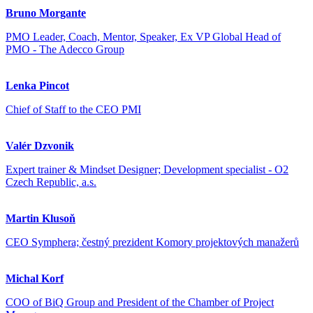
Bruno Morgante
PMO Leader, Coach, Mentor, Speaker, Ex VP Global Head of
PMO - The Adecco Group
Lenka Pincot
Chief of Staff to the CEO PMI
Valér Dzvonik
Expert trainer & Mindset Designer; Development specialist - O2
Czech Republic, a.s.
Martin Klusoň
CEO Symphera; čestný prezident Komory projektových manažerů
Michal Korf
COO of BiQ Group and President of the Chamber of Project