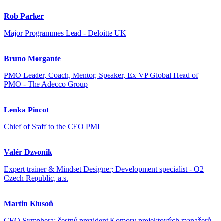
Rob Parker
Major Programmes Lead - Deloitte UK
Bruno Morgante
PMO Leader, Coach, Mentor, Speaker, Ex VP Global Head of
PMO - The Adecco Group
Lenka Pincot
Chief of Staff to the CEO PMI
Valér Dzvonik
Expert trainer & Mindset Designer; Development specialist - O2
Czech Republic, a.s.
Martin Klusoň
CEO Symphera; čestný prezident Komory projektových manažerů