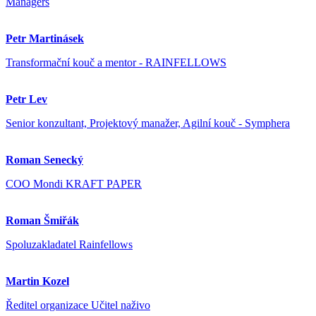
Managers
Petr Martinásek
Transformační kouč a mentor - RAINFELLOWS
Petr Lev
Senior konzultant, Projektový manažer, Agilní kouč - Symphera
Roman Senecký
COO Mondi KRAFT PAPER
Roman Šmiřák
Spoluzakladatel Rainfellows
Martin Kozel
Ředitel organizace Učitel naživo