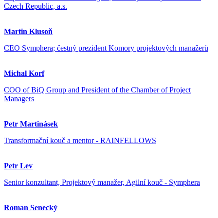
Czech Republic, a.s.
Martin Klusoň
CEO Symphera; čestný prezident Komory projektových manažerů
Michal Korf
COO of BiQ Group and President of the Chamber of Project
Managers
Petr Martinásek
Transformační kouč a mentor - RAINFELLOWS
Petr Lev
Senior konzultant, Projektový manažer, Agilní kouč - Symphera
Roman Senecký