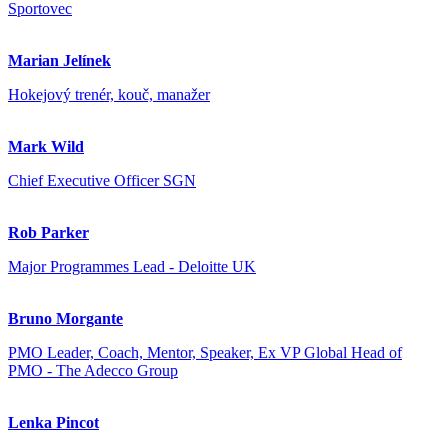
Sportovec
Marian Jelínek
Hokejový trenér, kouč, manažer
Mark Wild
Chief Executive Officer SGN
Rob Parker
Major Programmes Lead - Deloitte UK
Bruno Morgante
PMO Leader, Coach, Mentor, Speaker, Ex VP Global Head of
PMO - The Adecco Group
Lenka Pincot