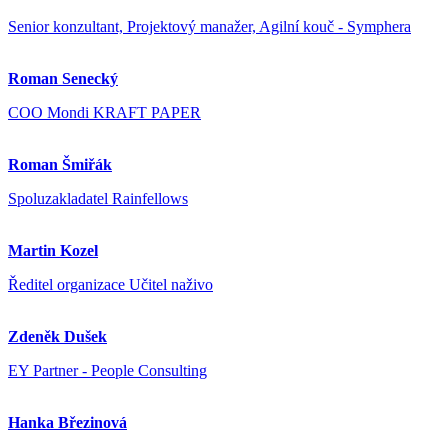
Senior konzultant, Projektový manažer, Agilní kouč - Symphera
Roman Senecký
COO Mondi KRAFT PAPER
Roman Šmiřák
Spoluzakladatel Rainfellows
Martin Kozel
Ředitel organizace Učitel naživo
Zdeněk Dušek
EY Partner - People Consulting
Hanka Březinová