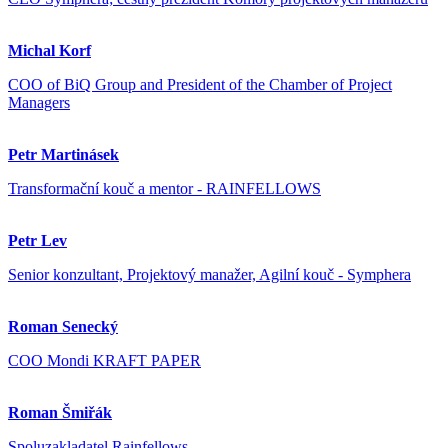
Michal Korf
COO of BiQ Group and President of the Chamber of Project
Managers
Petr Martinásek
Transformační kouč a mentor - RAINFELLOWS
Petr Lev
Senior konzultant, Projektový manažer, Agilní kouč - Symphera
Roman Senecký
COO Mondi KRAFT PAPER
Roman Šmiřák
Spoluzakladatel Rainfellows