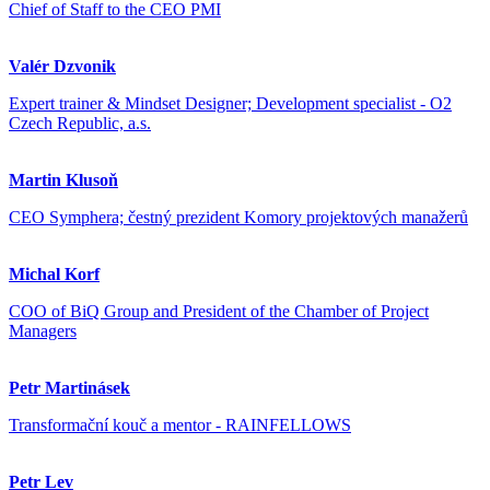
Chief of Staff to the CEO PMI
Valér Dzvonik
Expert trainer & Mindset Designer; Development specialist - O2
Czech Republic, a.s.
Martin Klusoň
CEO Symphera; čestný prezident Komory projektových manažerů
Michal Korf
COO of BiQ Group and President of the Chamber of Project
Managers
Petr Martinásek
Transformační kouč a mentor - RAINFELLOWS
Petr Lev