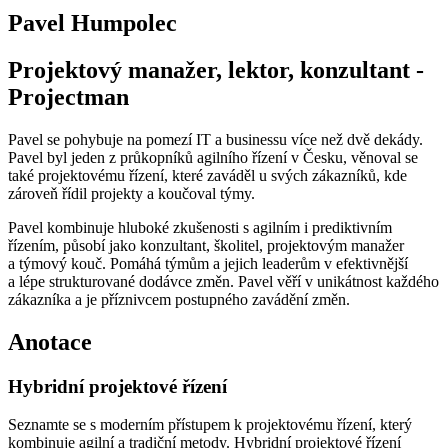
Pavel Humpolec
Projektový manažer, lektor, konzultant -
Projectman
Pavel se pohybuje na pomezí IT a businessu více než dvě dekády.
Pavel byl jeden z průkopníků agilního řízení v Česku, věnoval se
také projektovému řízení, které zaváděl u svých zákazníků, kde
zároveň řídil projekty a koučoval týmy.
Pavel kombinuje hluboké zkušenosti s agilním i prediktivním
řízením, působí jako konzultant, školitel, projektovým manažer
a týmový kouč. Pomáhá týmům a jejich leaderům v efektivnější
a lépe strukturované dodávce změn. Pavel věří v unikátnost každého
zákazníka a je příznivcem postupného zavádění změn.
Anotace
Hybridní projektové řízení
Seznamte se s moderním přístupem k projektovému řízení, který
kombinuje agilní a tradiční metody. Hybridní projektové řízení