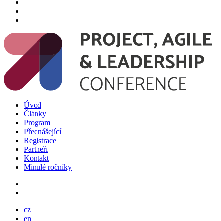
Úvod
Články
Program
Přednášející
Registrace
Partneři
Kontakt
Minulé ročníky
cz
en