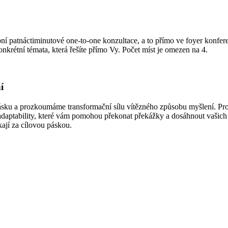
patnáctiminutové one-to-one konzultace, a to přímo ve foyer konfere
krétní témata, která řešíte přímo Vy. Počet míst je omezen na 4.
í
pásku a prozkoumáme transformační sílu vítězného způsobu myšlení. Pr
a adaptability, které vám pomohou překonat překážky a dosáhnout vašich
kají za cílovou páskou.