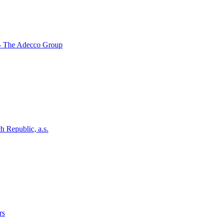
- The Adecco Group
h Republic, a.s.
rs