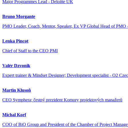
Major Programmes Lead - Deloitte UK
Bruno Morgante
PMO Leader, Coach, Mentor, Speaker, Ex VP Global Head of PMO 
Lenka Pincot
Chief of Staff to the CEO PMI
Valér Dzvonik
Expert trainer & Mindset Designer; Development specialist - O2 Czec
Martin Klusoň
CEO Symphera; čestný prezident Komory projektových manažerů
Michal Korf
COO of BiQ Group and President of the Chamber of Project Manage