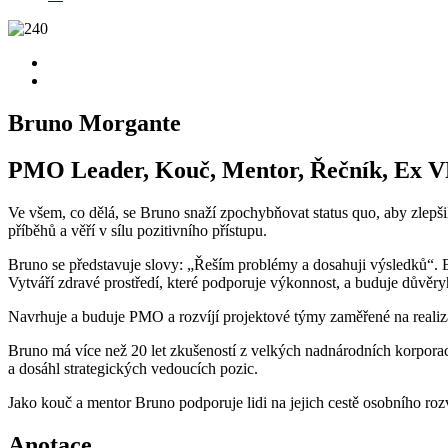
Bruno Morgante
PMO Leader, Kouč, Mentor, Řečník, Ex V
Ve všem, co dělá, se Bruno snaží zpochybňovat status quo, aby zlepši
příběhů a věří v sílu pozitivního přístupu.
Bruno se představuje slovy: „Řeším problémy a dosahuji výsledků“. Brun
Vytváří zdravé prostředí, které podporuje výkonnost, a buduje důvě
Navrhuje a buduje PMO a rozvíjí projektové týmy zaměřené na realizac
Bruno má více než 20 let zkušeností z velkých nadnárodních korporací
a dosáhl strategických vedoucích pozic.
Jako kouč a mentor Bruno podporuje lidi na jejich cestě osobního roz
Anotace