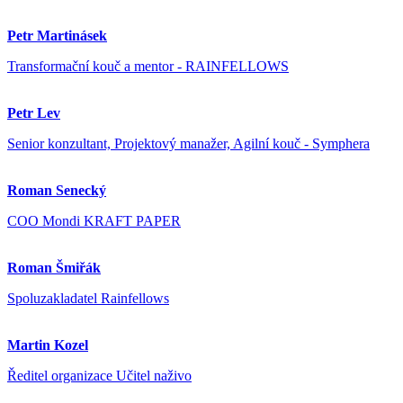
Petr Martinásek
Transformační kouč a mentor - RAINFELLOWS
Petr Lev
Senior konzultant, Projektový manažer, Agilní kouč - Symphera
Roman Senecký
COO Mondi KRAFT PAPER
Roman Šmiřák
Spoluzakladatel Rainfellows
Martin Kozel
Ředitel organizace Učitel naživo