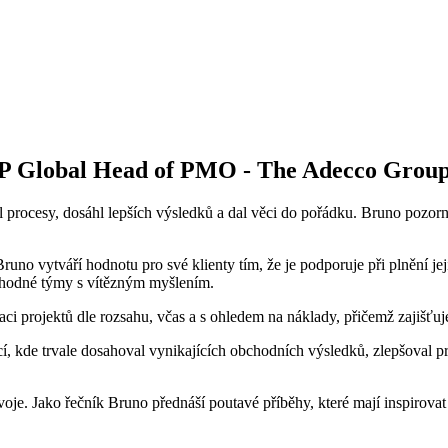
P Global Head of PMO - The Adecco Grou
l procesy, dosáhl lepších výsledků a dal věci do pořádku. Bruno pozor
o vytváří hodnotu pro své klienty tím, že je podporuje při plnění jejich
ryhodné týmy s vítězným myšlením.
i projektů dle rozsahu, včas a s ohledem na náklady, přičemž zajišťuj
, kde trvale dosahoval vynikajících obchodních výsledků, zlepšoval pr
voje. Jako řečník Bruno přednáší poutavé příběhy, které mají inspirova