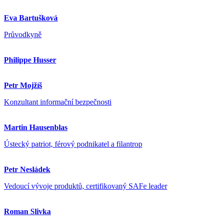
Eva Bartušková
Průvodkyně
Philippe Husser
Petr Mojžíš
Konzultant informační bezpečnosti
Martin Hausenblas
Ústecký patriot, férový podnikatel a filantrop
Petr Nesládek
Vedoucí vývoje produktů, certifikovaný SAFe leader
Roman Slivka