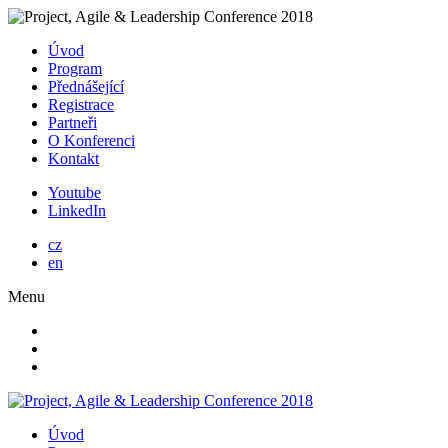
Úvod
Program
Přednášející
Registrace
Partneři
O Konferenci
Kontakt
Youtube
LinkedIn
cz
en
Menu
Úvod