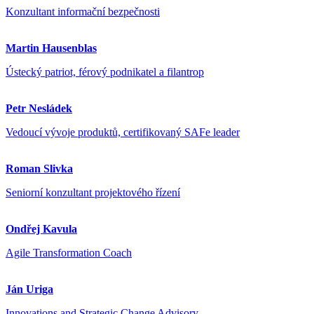
Konzultant informační bezpečnosti
Martin Hausenblas
Ústecký patriot, férový podnikatel a filantrop
Petr Nesládek
Vedoucí vývoje produktů, certifikovaný SAFe leader
Roman Slivka
Seniorní konzultant projektového řízení
Ondřej Kavula
Agile Transformation Coach
Ján Uriga
Innovations and Strategic Change Advisory