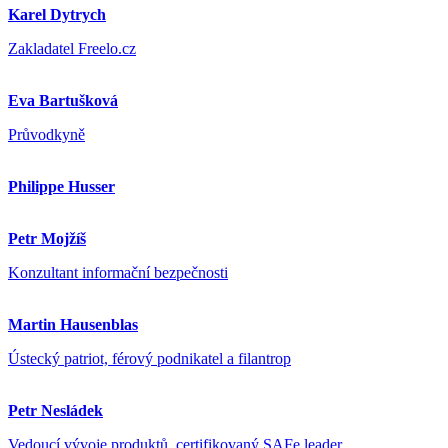
Karel Dytrych
Zakladatel Freelo.cz
Eva Bartušková
Průvodkyně
Philippe Husser
Petr Mojžíš
Konzultant informační bezpečnosti
Martin Hausenblas
Ústecký patriot, férový podnikatel a filantrop
Petr Nesládek
Vedoucí vývoje produktů, certifikovaný SAFe leader