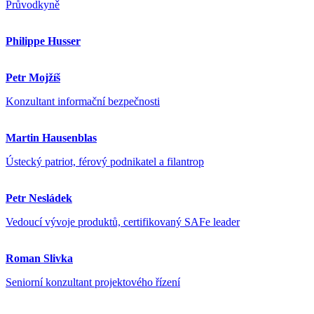
Průvodkyně
Philippe Husser
Petr Mojžíš
Konzultant informační bezpečnosti
Martin Hausenblas
Ústecký patriot, férový podnikatel a filantrop
Petr Nesládek
Vedoucí vývoje produktů, certifikovaný SAFe leader
Roman Slivka
Seniorní konzultant projektového řízení