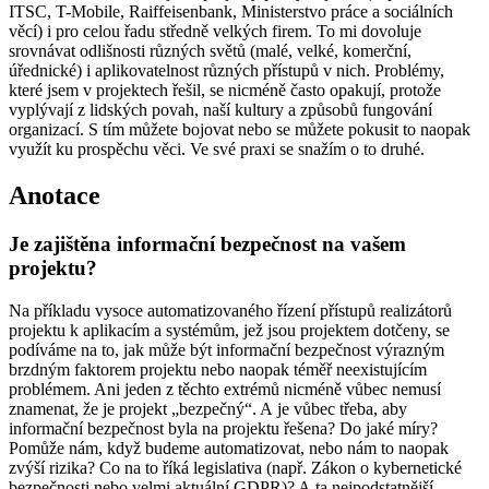
ITSC, T-Mobile, Raiffeisenbank, Ministerstvo práce a sociálních
věcí) i pro celou řadu středně velkých firem. To mi dovoluje
srovnávat odlišnosti různých světů (malé, velké, komerční,
úřednické) i aplikovatelnost různých přístupů v nich. Problémy,
které jsem v projektech řešil, se nicméně často opakují, protože
vyplývají z lidských povah, naší kultury a způsobů fungování
organizací. S tím můžete bojovat nebo se můžete pokusit to naopak
využít ku prospěchu věci. Ve své praxi se snažím o to druhé.
Anotace
Je zajištěna informační bezpečnost na vašem
projektu?
Na příkladu vysoce automatizovaného řízení přístupů realizátorů
projektu k aplikacím a systémům, jež jsou projektem dotčeny, se
podíváme na to, jak může být informační bezpečnost výrazným
brzdným faktorem projektu nebo naopak téměř neexistujícím
problémem. Ani jeden z těchto extrémů nicméně vůbec nemusí
znamenat, že je projekt „bezpečný“. A je vůbec třeba, aby
informační bezpečnost byla na projektu řešena? Do jaké míry?
Pomůže nám, když budeme automatizovat, nebo nám to naopak
zvýší rizika? Co na to říká legislativa (např. Zákon o kybernetické
bezpečnosti nebo velmi aktuální GDPR)? A ta nejpodstatnější