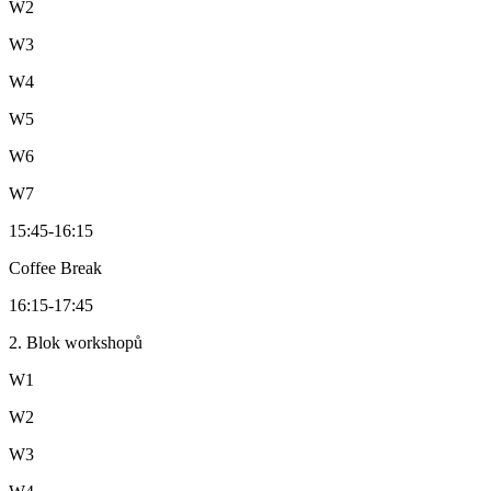
W2
W3
W4
W5
W6
W7
15:45
-
16:15
Coffee Break
16:15
-
17:45
2. Blok workshopů
W1
W2
W3