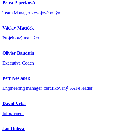
Petra Pipreková
Team Manager vývojového týmu
Václav Macíček
Projektový manažer
Olivier Bauduin
Executive Coach
Petr Nesládek
Engineering manager, certifikovaný SAFe leader
David Vrba
Infopreneur
Jan Doležal