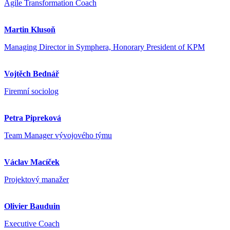
Agile Transformation Coach
Martin Klusoň
Managing Director in Symphera, Honorary President of KPM
Vojtěch Bednář
Firemní sociolog
Petra Pipreková
Team Manager vývojového týmu
Václav Macíček
Projektový manažer
Olivier Bauduin
Executive Coach