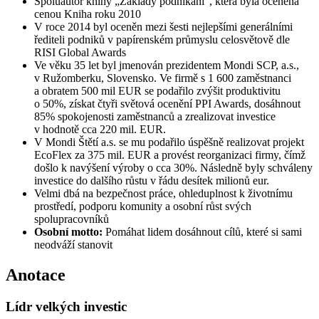
Spoluautor knihy „Základy podnikání“, která byla oceněna
cenou Kniha roku 2010
V roce 2014 byl oceněn mezi šesti nejlepšími generálními
řediteli podniků v papírenském průmyslu celosvětově dle
RISI Global Awards
Ve věku 35 let byl jmenován prezidentem Mondi SCP, a.s.,
v Ružomberku, Slovensko. Ve firmě s 1 600 zaměstnanci
a obratem 500 mil EUR se podařilo zvýšit produktivitu
o 50%, získat čtyři světová ocenění PPI Awards, dosáhnout
85% spokojenosti zaměstnanců a zrealizovat investice
v hodnotě cca 220 mil. EUR.
V Mondi Štětí a.s. se mu podařilo úspěšně realizovat projekt
EcoFlex za 375 mil. EUR a provést reorganizaci firmy, čímž
došlo k navýšení výroby o cca 30%. Následně byly schváleny
investice do dalšího růstu v řádu desítek milionů eur.
Velmi dbá na bezpečnost práce, ohleduplnost k životnímu
prostředí, podporu komunity a osobní růst svých
spolupracovníků
Osobní motto:
Pomáhat lidem dosáhnout cílů, které si sami
neodváží stanovit
Anotace
Lídr velkých investic