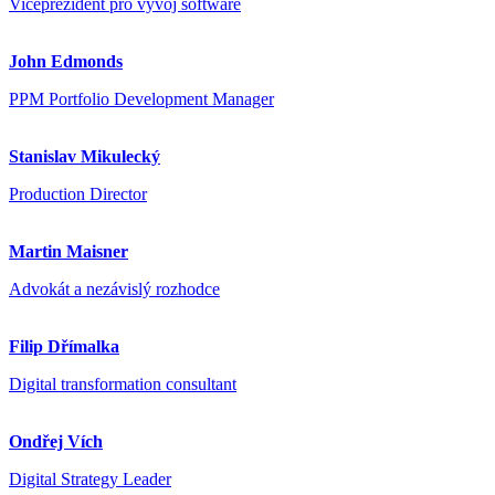
Viceprezident pro vývoj software
John Edmonds
PPM Portfolio Development Manager
Stanislav Mikulecký
Production Director
Martin Maisner
Advokát a nezávislý rozhodce
Filip Dřímalka
Digital transformation consultant
Ondřej Vích
Digital Strategy Leader