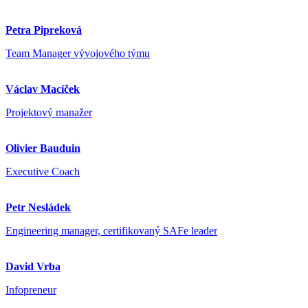
Petra Pipreková
Team Manager vývojového týmu
Václav Macíček
Projektový manažer
Olivier Bauduin
Executive Coach
Petr Nesládek
Engineering manager, certifikovaný SAFe leader
David Vrba
Infopreneur