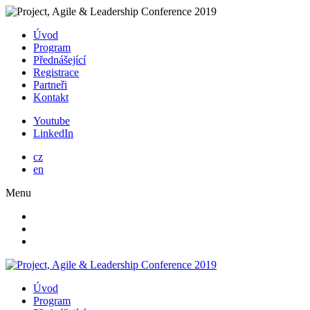
Úvod
Program
Přednášející
Registrace
Partneři
Kontakt
Youtube
LinkedIn
cz
en
Menu
Úvod
Program