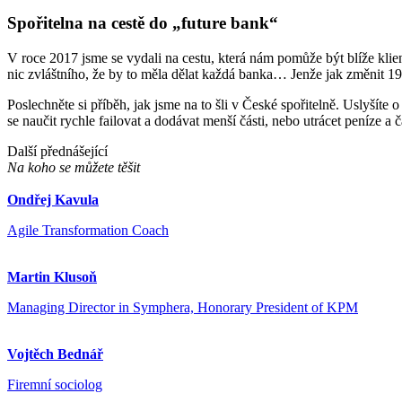
Spořitelna na cestě do „future bank“
V roce 2017 jsme se vydali na cestu, která nám pomůže být blíže klient
nic zvláštního, že by to měla dělat každá banka… Jenže jak změnit 190
Poslechněte si příběh, jak jsme na to šli v České spořitelně. Uslyšíte o
se naučit rychle failovat a dodávat menší části, nebo utrácet peníze
Další přednášející
Na koho se můžete těšit
Ondřej Kavula
Agile Transformation Coach
Martin Klusoň
Managing Director in Symphera, Honorary President of KPM
Vojtěch Bednář
Firemní sociolog