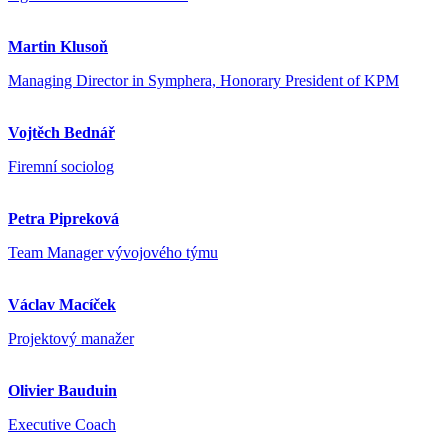
Martin Klusoň
Managing Director in Symphera, Honorary President of KPM
Vojtěch Bednář
Firemní sociolog
Petra Pipreková
Team Manager vývojového týmu
Václav Macíček
Projektový manažer
Olivier Bauduin
Executive Coach