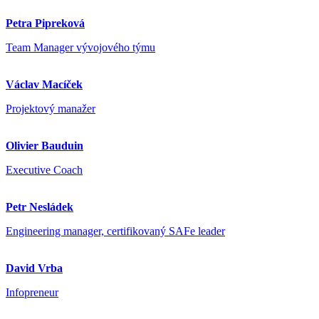
Petra Pipreková
Team Manager vývojového týmu
Václav Macíček
Projektový manažer
Olivier Bauduin
Executive Coach
Petr Nesládek
Engineering manager, certifikovaný SAFe leader
David Vrba
Infopreneur