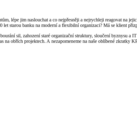
ům, lépe jim naslouchat a co nejpřesněji a nejrychleji reagovat na jejic
 let starou banku na moderní a flexibilní organizaci? Má se klient při
 bourání sil, zahození staré organizační struktury, sloučení byznysu a IT
 a čas na obřích projektech. A nezapomeneme na naše oblíbené zkratky K