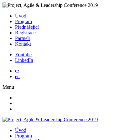
Úvod
Program
Přednášející
Registrace
Partneři
Kontakt
Youtube
LinkedIn
cz
en
Menu
Úvod
Program