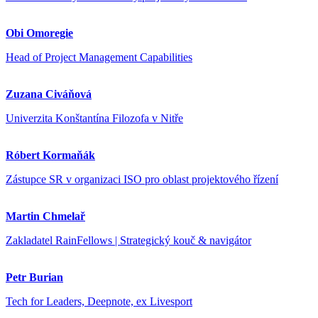
Obi Omoregie
Head of Project Management Capabilities
Zuzana Civáňová
Univerzita Konštantína Filozofa v Nitře
Róbert Kormaňák
Zástupce SR v organizaci ISO pro oblast projektového řízení
Martin Chmelař
Zakladatel RainFellows | Strategický kouč & navigátor
Petr Burian
Tech for Leaders, Deepnote, ex Livesport