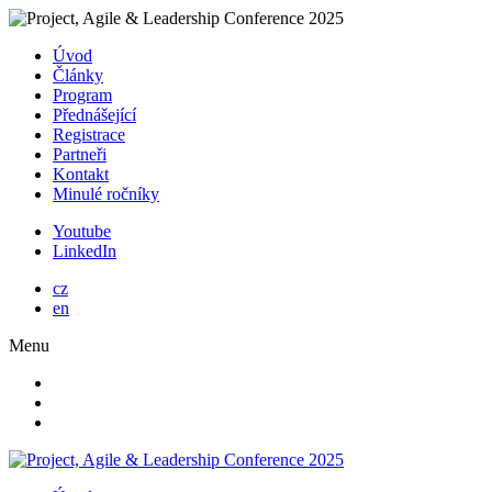
Úvod
Články
Program
Přednášející
Registrace
Partneři
Kontakt
Minulé ročníky
Youtube
LinkedIn
cz
en
Menu