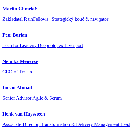
Martin Chmelař
Zakladatel RainFellows | Strategický kouč & navigátor
Petr Burian
Tech for Leaders, Deepnote, ex Livesport
Nemika Menevse
CEO of Twisto
Imran Ahmad
Senior Advisor Agile & Scrum
Henk van Huyssteen
Associate-Director, Transformation & Delivery Management Lead