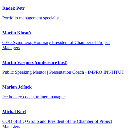
Radek Petr
Portfolio management specialist
Martin Klusoň
CEO Symphera; Honorary President of Chamber of Project
Managers
Martin Vasquez (conference host)
Public Speaking Mentor | Presentation Coach - IMPRO INSTITUT
Marian Jelínek
Ice hockey coach, trainer, manager
Michal Korf
COO of BiQ Group and President of the Chamber of Project
Managers