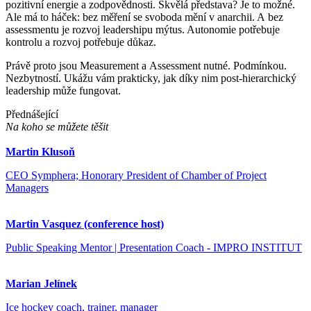
pozitivní energie a zodpovědnosti. Skvělá představa? Je to možné.
Ale má to háček: bez měření se svoboda mění v anarchii. A bez
assessmentu je rozvoj leadershipu mýtus. Autonomie potřebuje
kontrolu a rozvoj potřebuje důkaz.
Právě proto jsou Measurement a Assessment nutné. Podmínkou.
Nezbytností. Ukážu vám prakticky, jak díky nim post-hierarchický
leadership může fungovat.
Přednášející
Na koho se můžete těšit
Martin Klusoň
CEO Symphera; Honorary President of Chamber of Project
Managers
Martin Vasquez (conference host)
Public Speaking Mentor | Presentation Coach - IMPRO INSTITUT
Marian Jelínek
Ice hockey coach, trainer, manager