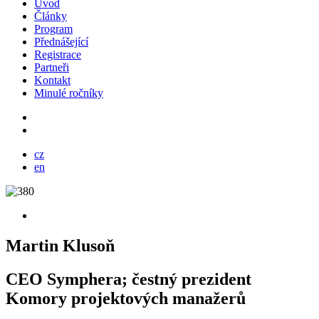
Úvod
Články
Program
Přednášející
Registrace
Partneři
Kontakt
Minulé ročníky
cz
en
Martin Klusoň
CEO Symphera; čestný prezident
Komory projektových manažerů