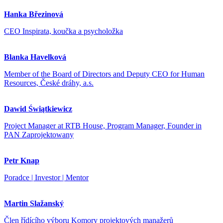
Hanka Březinová
CEO Inspirata, koučka a psycholožka
Blanka Havelková
Member of the Board of Directors and Deputy CEO for Human
Resources, České dráhy, a.s.
Dawid Świątkiewicz
Project Manager at RTB House, Program Manager, Founder in
PAN Zaprojektowany
Petr Knap
Poradce | Investor | Mentor
Martin Slažanský
Člen řídícího výboru Komory projektových manažerů