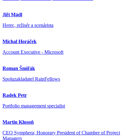
Jiří Mádl
Herec, režisér a scenárista
Michal Horáček
Account Executive - Microsoft
Roman Šmiřák
Spoluzakladatel RainFellows
Radek Petr
Portfolio management specialist
Martin Klusoň
CEO Symphera; Honorary President of Chamber of Project
Managers