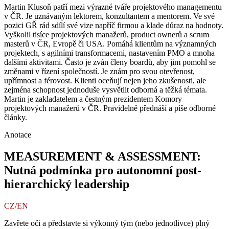
Martin Klusoň patří mezi výrazné tváře projektového managementu
v ČR. Je uznávaným lektorem, konzultantem a mentorem. Ve své
pozici GŘ rád sdílí své vize napříč firmou a klade důraz na hodnoty.
Vyškolil tisíce projektových manažerů, product ownerů a scrum
masterů v ČR, Evropě či USA. Pomáhá klientům na významných
projektech, s agilními transformacemi, nastavením PMO a mnoha
dalšími aktivitami. Často je zván členy boardů, aby jim pomohl se
změnami v řízení společností. Je znám pro svou otevřenost,
upřímnost a férovost. Klienti oceňují nejen jeho zkušenosti, ale
zejména schopnost jednoduše vysvětlit odborná a těžká témata.
Martin je zakladatelem a čestným prezidentem Komory
projektových manažerů v ČR. Pravidelně přednáší a píše odborné
články.
Anotace
MEASUREMENT & ASSESSMENT:
Nutná podmínka pro autonomní post-
hierarchický leadership
CZ/EN
Zavřete oči a představte si výkonný tým (nebo jednotlivce) plný