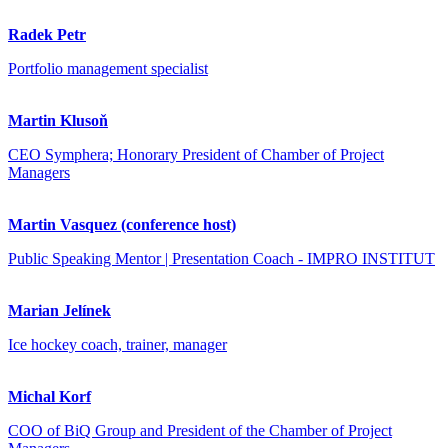
Radek Petr
Portfolio management specialist
Martin Klusoň
CEO Symphera; Honorary President of Chamber of Project
Managers
Martin Vasquez (conference host)
Public Speaking Mentor | Presentation Coach - IMPRO INSTITUT
Marian Jelínek
Ice hockey coach, trainer, manager
Michal Korf
COO of BiQ Group and President of the Chamber of Project