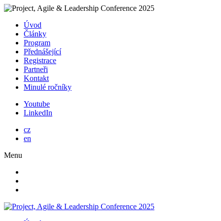
Úvod
Články
Program
Přednášející
Registrace
Partneři
Kontakt
Minulé ročníky
Youtube
LinkedIn
cz
en
Menu