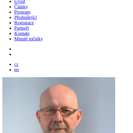
Úvod
Články
Program
Přednášející
Registrace
Partneři
Kontakt
Minulé ročníky
cz
en