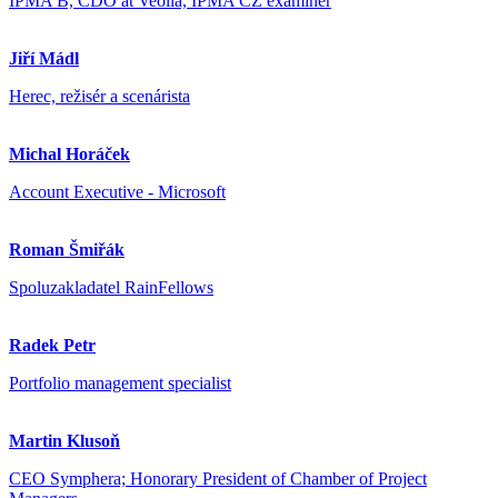
IPMA B, CDO at Veolia, IPMA CZ examiner
Jiří Mádl
Herec, režisér a scenárista
Michal Horáček
Account Executive - Microsoft
Roman Šmiřák
Spoluzakladatel RainFellows
Radek Petr
Portfolio management specialist
Martin Klusoň
CEO Symphera; Honorary President of Chamber of Project